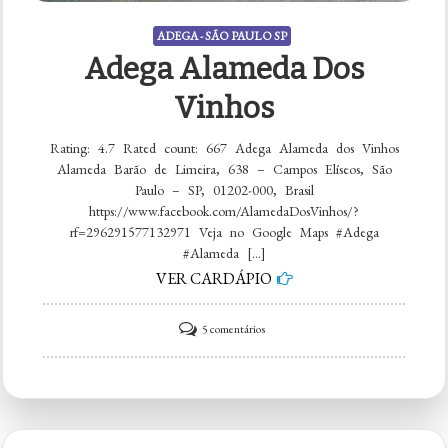
ADEGA - SÃO PAULO SP
Adega Alameda Dos
Vinhos
Rating: 4.7 Rated count: 667 Adega Alameda dos Vinhos
Alameda Barão de Limeira, 638 – Campos Elíseos, São
Paulo – SP, 01202-000, Brasil
https://www.facebook.com/AlamedaDosVinhos/?
rf=296291577132971 Veja no Google Maps #Adega
#Alameda […]
VER CARDÁPIO
em
5 comentários
Adega
Alameda
dos
Vinhos