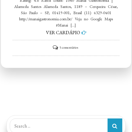
Rating: 4.6 Rated count: 1040 Manai Gastronomia |
Alameda Santos Alameda Santos, 1189 – Cerqueira César,
São Paulo – SP, 01419-001, Brasil (11) 4329-0401
http://manaigastronomia.com.br/ Veja no Google Maps
#Manai […]
VER CARDÁPIO
em
5 comentários
Manai
Gastronomia
|
Alameda
Santos
Search
for: