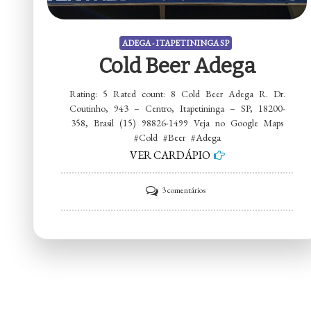
ADEGA - ITAPETININGA SP
Cold Beer Adega
Rating: 5 Rated count: 8 Cold Beer Adega R. Dr.
Coutinho, 943 – Centro, Itapetininga – SP, 18200-
358, Brasil (15) 98826-1499 Veja no Google Maps
#Cold #Beer #Adega
VER CARDÁPIO
em
3 comentários
Cold
Beer
Adega