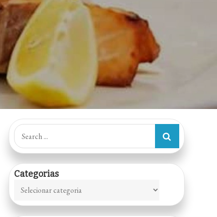
Search
for:
Categorias
Categorias