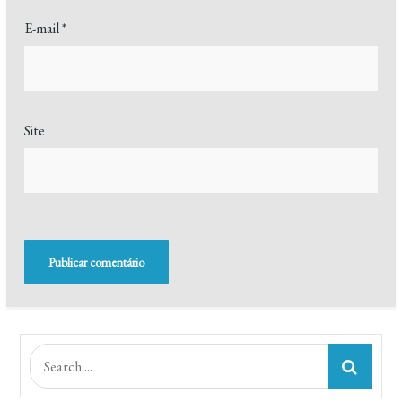
E-mail
*
Site
Search
for: