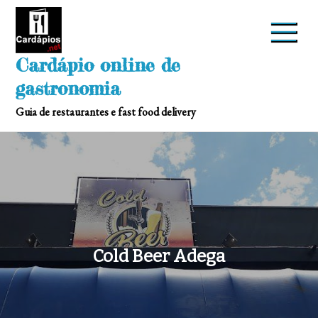
Skip
to
content
Cardápio online de
gastronomia
Guia de restaurantes e fast food delivery
Cold Beer Adega