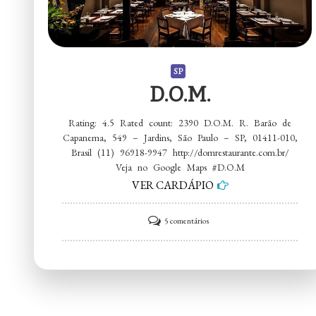
SP
D.O.M.
Rating: 4.5 Rated count: 2390 D.O.M. R. Barão de
Capanema, 549 – Jardins, São Paulo – SP, 01411-010,
Brasil (11) 96918-9947 http://domrestaurante.com.br/
Veja no Google Maps #D.O.M
VER CARDÁPIO
em
5 comentários
D.O.M.