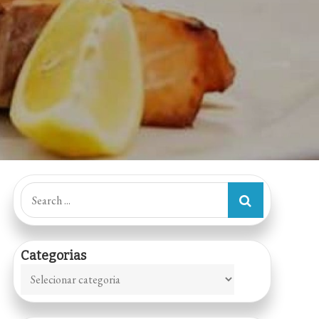
Search
for:
Categorias
Categorias