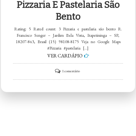
Pizzaria E Pastelaria São
Bento
Rating: 5 Rated count: 3 Pizzaria e pastelaria são bento R.
Francisco Senger – Jardim Bela Vista, Itapetininga – SP,
18207-843, Brasil (15) 98108-8175 Veja no Google Maps
#Pizzaria #pastelaria […]
VER CARDÁPIO
em
1 comentário
Pizzaria
e
pastelaria
são
bento