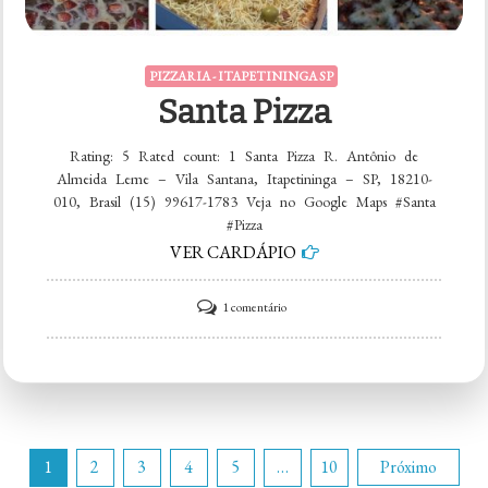
PIZZARIA - ITAPETININGA SP
Santa Pizza
Rating: 5 Rated count: 1 Santa Pizza R. Antônio de
Almeida Leme – Vila Santana, Itapetininga – SP, 18210-
010, Brasil (15) 99617-1783 Veja no Google Maps #Santa
#Pizza
VER CARDÁPIO
em
1 comentário
Santa
Pizza
Paginação
1
2
3
4
5
…
10
Próximo