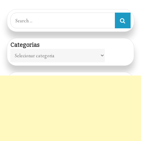
de
Search
for:
posts
Categorias
Categorias