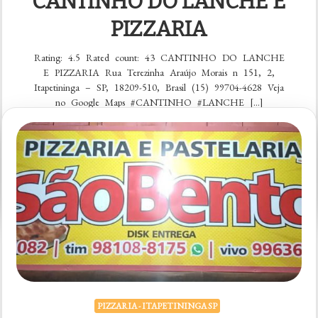
CANTINHO DO LANCHE E
PIZZARIA
Rating: 4.5 Rated count: 43 CANTINHO DO LANCHE
E PIZZARIA Rua Terezinha Araújo Morais n 151, 2,
Itapetininga – SP, 18209-510, Brasil (15) 99704-4628 Veja
no Google Maps #CANTINHO #LANCHE […]
VER CARDÁPIO
em
5 comentários
CANTINHO
DO
LANCHE
E
PIZZARIA
PIZZARIA - ITAPETININGA SP