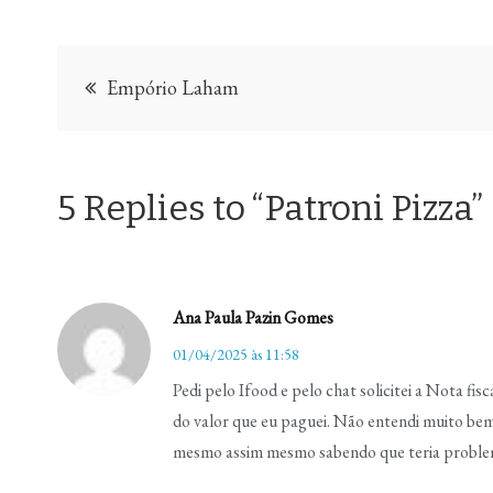
Navegação
Empório Laham
de
Post
5 Replies to “Patroni Pizza”
Ana Paula Pazin Gomes
01/04/2025 às 11:58
Pedi pelo Ifood e pelo chat solicitei a Nota f
do valor que eu paguei. Não entendi muito bem p
mesmo assim mesmo sabendo que teria problem