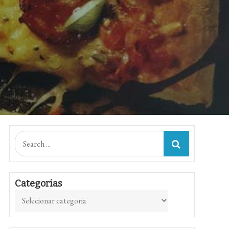
Search
for:
Categorias
Categorias