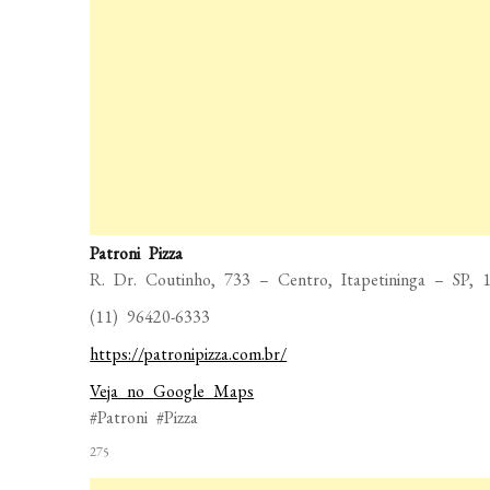
Patroni Pizza
R. Dr. Coutinho, 733 – Centro, Itapetininga – SP, 1
(11) 96420-6333
https://patronipizza.com.br/
Veja no Google Maps
#Patroni #Pizza
275