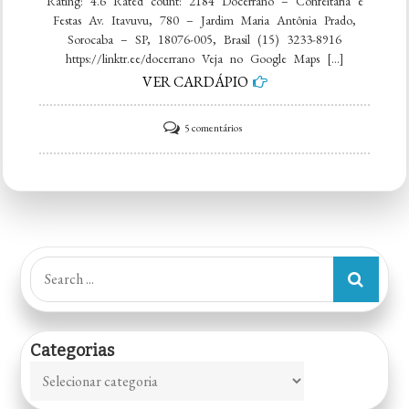
Rating: 4.6 Rated count: 2184 Docerrano – Confeitaria e
Festas Av. Itavuvu, 780 – Jardim Maria Antônia Prado,
Sorocaba – SP, 18076-005, Brasil (15) 3233-8916
https://linktr.ee/docerrano Veja no Google Maps […]
VER CARDÁPIO
em
5 comentários
Docerrano
–
Confeitaria
e
Festas
Search
for:
Categorias
Categorias