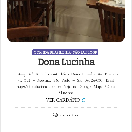
COMIDA BRASILEIRA - SÃO PAULO SP
Dona Lucinha
Rating: 4.5 Rated count: 1623 Dona Lucinha Av. Bem-te-
vi, 312 – Moema, São Paulo – SP, 04524-030, Brasil
https://donalucinha.com.br/ Veja no Google Maps #Dona
#Lucinha
VER CARDÁPIO
em
5 comentários
Dona
Lucinha