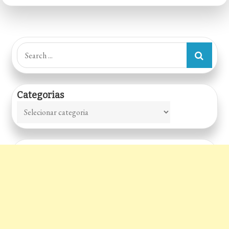
Search
for:
Categorias
Categorias