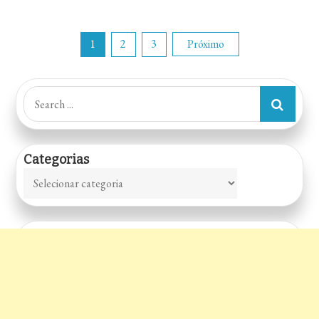
Paginação
1
2
3
Próximo
de
Search
for:
posts
Categorias
Categorias