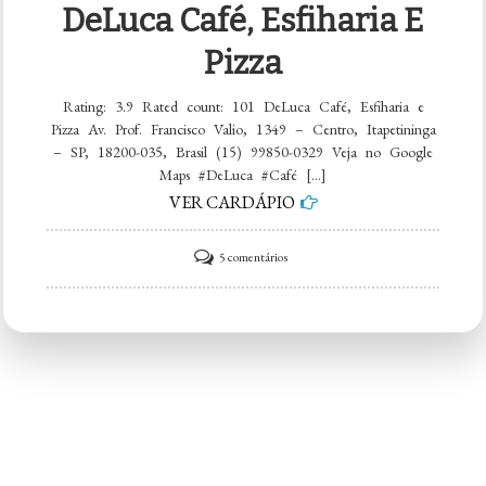
DeLuca Café, Esfiharia E
Pizza
Rating: 3.9 Rated count: 101 DeLuca Café, Esfiharia e
Pizza Av. Prof. Francisco Valio, 1349 – Centro, Itapetininga
– SP, 18200-035, Brasil (15) 99850-0329 Veja no Google
Maps #DeLuca #Café […]
VER CARDÁPIO
em
5 comentários
DeLuca
Café,
Esfiharia
e
Pizza