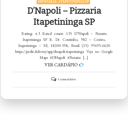
ESFIHARIA - ITAPETININGA SP
D’Napoli – Pizzaria
Itapetininga SP
Rating: 4.3 Rated count: 135 D’Napoli – Pizzaria
Itapetininga SP R. Dr. Coutinho, 982 – Centro,
Itapetininga – SP, 18200-358, Brasil (15) 99695-6620
https://pedir.delivery/app/dnapoli-itapetininga Veja no Google
Maps #DNapoli #Pizzaria […]
VER CARDÁPIO
em
5 comentários
D’Napoli
–
Pizzaria
Itapetininga
SP