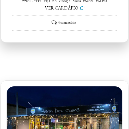
99641-7549 Veja no Google Maps #Santa #Massa
VER CARDÁPIO
em
5 comentários
Santa
Massa