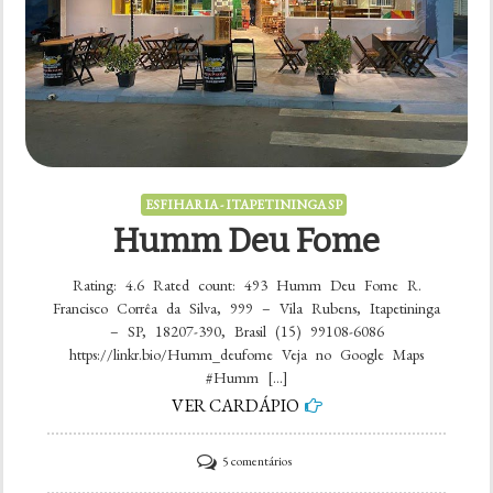
ESFIHARIA - ITAPETININGA SP
Humm Deu Fome
Rating: 4.6 Rated count: 493 Humm Deu Fome R.
Francisco Corrêa da Silva, 999 – Vila Rubens, Itapetininga
– SP, 18207-390, Brasil (15) 99108-6086
https://linkr.bio/Humm_deufome Veja no Google Maps
#Humm […]
VER CARDÁPIO
em
5 comentários
Humm