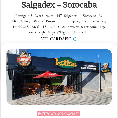
Salgadex – Sorocaba
Rating: 4.5 Rated count: 547 Salgadex – Sorocaba Av.
Elias Maluf, 1082 – Parque dos Eucaliptos, Sorocaba – SP,
18055-215, Brasil (15) 3036-0101 http://salgadex.com/ Veja
no Google Maps #Salgadex #Sorocaba
VER CARDÁPIO
em
5 comentários
Salgadex
–
Sorocaba
FAST FOOD - SOROCABA SP