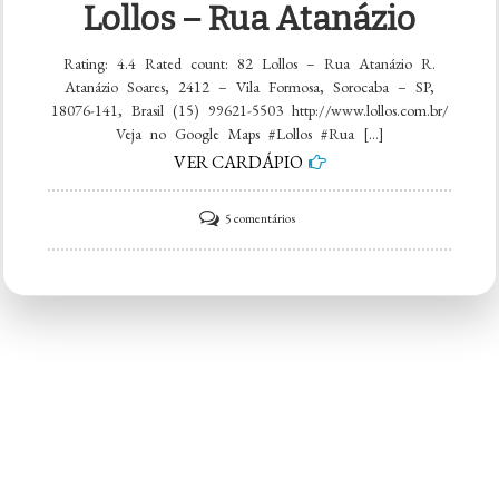
Lollos – Rua Atanázio
Rating: 4.4 Rated count: 82 Lollos – Rua Atanázio R.
Atanázio Soares, 2412 – Vila Formosa, Sorocaba – SP,
18076-141, Brasil (15) 99621-5503 http://www.lollos.com.br/
Veja no Google Maps #Lollos #Rua […]
VER CARDÁPIO
em
5 comentários
Lollos
–
Rua
Atanázio