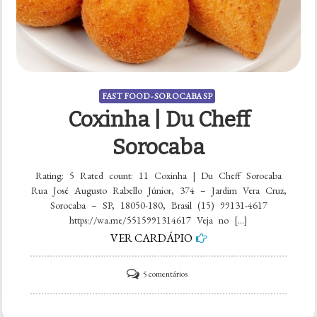
FAST FOOD - SOROCABA SP
Coxinha | Du Cheff
Sorocaba
Rating: 5 Rated count: 11 Coxinha | Du Cheff Sorocaba
Rua José Augusto Rabello Júnior, 374 – Jardim Vera Cruz,
Sorocaba – SP, 18050-180, Brasil (15) 99131-4617
https://wa.me/5515991314617 Veja no […]
VER CARDÁPIO
em
5 comentários
Coxinha
|