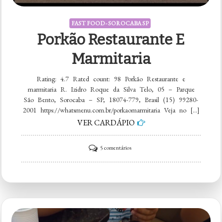
FAST FOOD - SOROCABA SP
Porkão Restaurante E
Marmitaria
Rating: 4.7 Rated count: 98 Porkão Restaurante e
marmitaria R. Izidro Roque da Silva Telo, 05 – Parque
São Bento, Sorocaba – SP, 18074-779, Brasil (15) 99280-
2001 https://whatsmenu.com.br/porkaomarmitaria Veja no […]
VER CARDÁPIO
em
5 comentários
Porkão
Restaurante
e
marmitaria