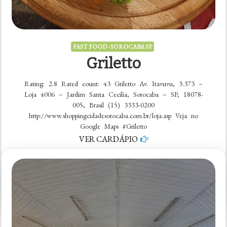
FAST FOOD - SOROCABA SP
Griletto
Rating: 2.8 Rated count: 43 Griletto Av. Itavuvu, 3.373 –
Loja 4006 – Jardim Santa Cecilia, Sorocaba – SP, 18078-
005, Brasil (15) 3333-0200
http://www.shoppingcidadesorocaba.com.br/loja.asp Veja no
Google Maps #Griletto
VER CARDÁPIO
em
5 comentários
Griletto