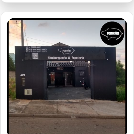
Du
Cheff
Sorocaba