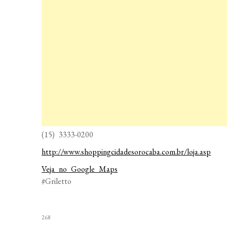
(15) 3333-0200
http://www.shoppingcidadesorocaba.com.br/loja.asp
Veja no Google Maps
#Griletto
268