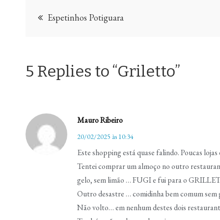
Navegação
Espetinhos Potiguara
de
Post
5 Replies to “Griletto”
Mauro Ribeiro
20/02/2025 às 10:34
Este shopping está quase falindo. Poucas lojas 
Tentei comprar um almoço no outro restauran
gelo, sem limão … FUGI e fui para o GRILLE
Outro desastre … comidinha bem comum sem 
Não volto… em nenhum destes dois restauran