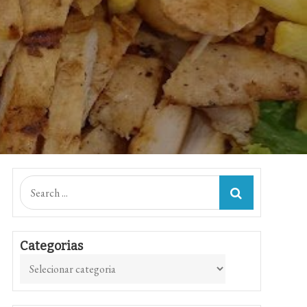
Search
for:
Categorias
Categorias