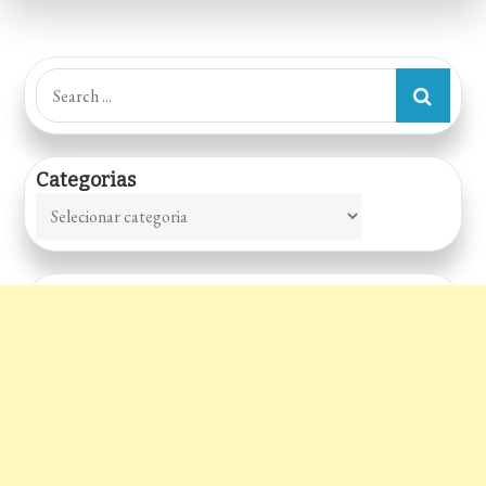
Search
for:
Categorias
Categorias