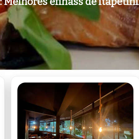
:
Melhores efihass de itapetin