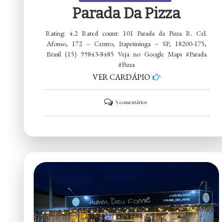
Parada Da Pizza
Rating: 4.2 Rated count: 101 Parada da Pizza R. Cel.
Afonso, 172 – Centro, Itapetininga – SP, 18200-175,
Brasil (15) 99843-8485 Veja no Google Maps #Parada
#Pizza
VER CARDÁPIO
em
5 comentários
Parada
da
Pizza