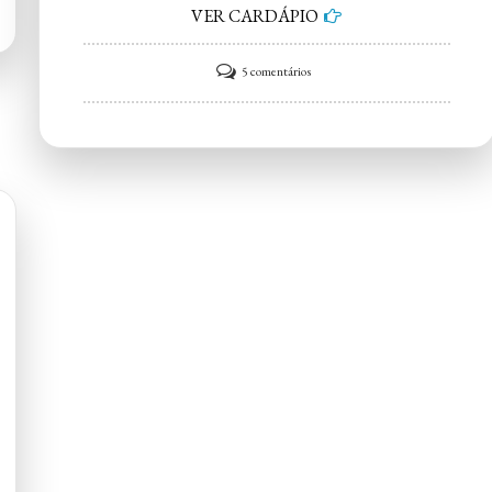
VER CARDÁPIO
em
5 comentários
D’Napoli
–
Pizzaria
Itapetininga
SP