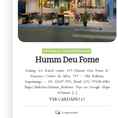
ESFIHARIA - ITAPETININGA SP
Humm Deu Fome
Rating: 4.6 Rated count: 493 Humm Deu Fome R.
Francisco Corrêa da Silva, 999 – Vila Rubens,
Itapetininga – SP, 18207-390, Brasil (15) 99108-6086
https://linkr.bio/Humm_deufome Veja no Google Maps
#Humm […]
VER CARDÁPIO
em
5 comentários