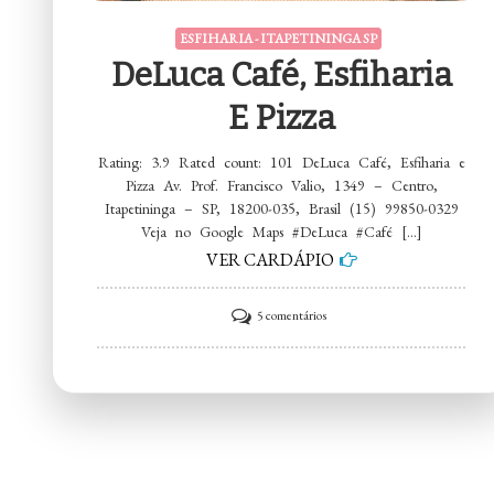
ESFIHARIA - ITAPETININGA SP
DeLuca Café, Esfiharia
E Pizza
Rating: 3.9 Rated count: 101 DeLuca Café, Esfiharia e
Pizza Av. Prof. Francisco Valio, 1349 – Centro,
Itapetininga – SP, 18200-035, Brasil (15) 99850-0329
Veja no Google Maps #DeLuca #Café […]
VER CARDÁPIO
em
5 comentários
DeLuca
Café,
Esfiharia
e
Pizza