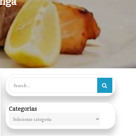
inga
Search
for:
Categorias
Categorias