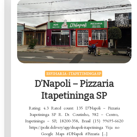
ESFIHARIA - ITAPETININGA SP
D’Napoli – Pizzaria
Itapetininga SP
Rating: 4.3 Rated count: 135 D’Napoli – Pizzaria
Itapetininga SP R. Dr. Coutinho, 982 – Centro,
Itapetininga – SP, 18200-358, Brasil (15) 99695-6620
https://pedir.delivery/app/dnapoli-itapetininga Veja no
Google Maps #DNapoli #Pizzaria […]