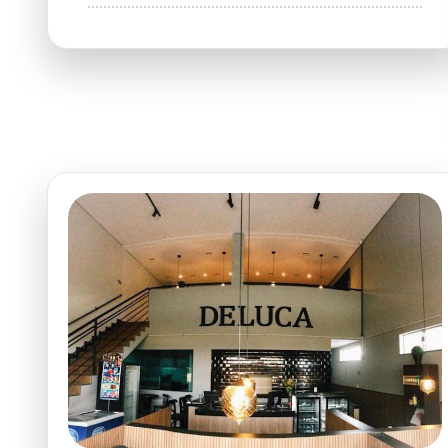
Humm
Deu
Fome