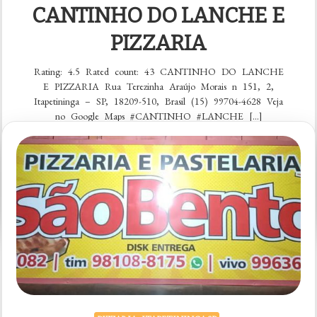
CANTINHO DO LANCHE E
PIZZARIA
Rating: 4.5 Rated count: 43 CANTINHO DO LANCHE
E PIZZARIA Rua Terezinha Araújo Morais n 151, 2,
Itapetininga – SP, 18209-510, Brasil (15) 99704-4628 Veja
no Google Maps #CANTINHO #LANCHE […]
VER CARDÁPIO
em
5 comentários
CANTINHO
DO
LANCHE
E
PIZZARIA