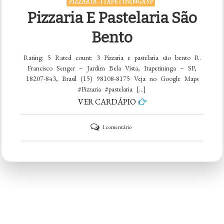
PIZZARIA - ITAPETININGA SP
Pizzaria E Pastelaria São
Bento
Rating: 5 Rated count: 3 Pizzaria e pastelaria são bento R.
Francisco Senger – Jardim Bela Vista, Itapetininga – SP,
18207-843, Brasil (15) 98108-8175 Veja no Google Maps
#Pizzaria #pastelaria […]
VER CARDÁPIO
em
1 comentário
Pizzaria
e
pastelaria
são
bento