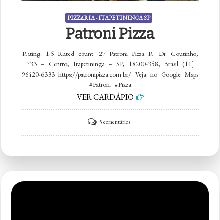
PIZZARIA - ITAPETININGA SP
Patroni Pizza
Rating: 1.5 Rated count: 27 Patroni Pizza R. Dr. Coutinho,
733 – Centro, Itapetininga – SP, 18200-358, Brasil (11)
96420-6333 https://patronipizza.com.br/ Veja no Google Maps
#Patroni #Pizza
VER CARDÁPIO
em
5 comentários
Patroni
Pizza