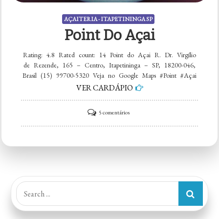
AÇAITERIA - ITAPETININGA SP
Point Do Açai
Rating: 4.8 Rated count: 14 Point do Açai R. Dr. Virgílio
de Rezende, 165 – Centro, Itapetininga – SP, 18200-046,
Brasil (15) 99700-5320 Veja no Google Maps #Point #Açai
VER CARDÁPIO
em
5 comentários
Point
do
Açai
Search
for: