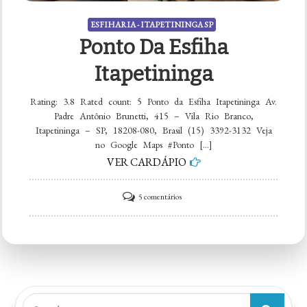
ESFIHARIA - ITAPETININGA SP
Ponto Da Esfiha
Itapetininga
Rating: 3.8 Rated count: 5 Ponto da Esfiha Itapetininga Av.
Padre Antônio Brunetti, 415 – Vila Rio Branco,
Itapetininga – SP, 18208-080, Brasil (15) 3392-3132 Veja
no Google Maps #Ponto […]
VER CARDÁPIO
em
5 comentários
Ponto
da
Esfiha
Itapetininga
Search