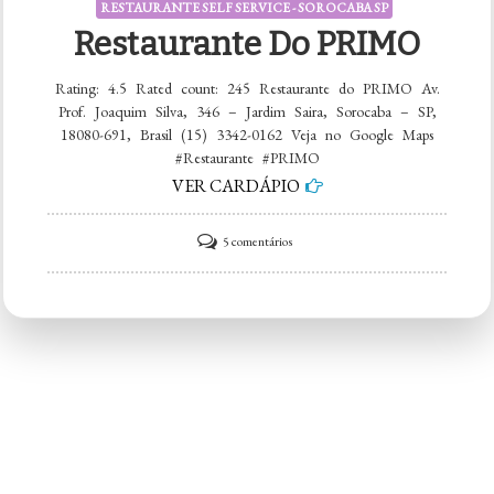
RESTAURANTE SELF SERVICE - SOROCABA SP
Restaurante Do PRIMO
Rating: 4.5 Rated count: 245 Restaurante do PRIMO Av.
Prof. Joaquim Silva, 346 – Jardim Saira, Sorocaba – SP,
18080-691, Brasil (15) 3342-0162 Veja no Google Maps
#Restaurante #PRIMO
VER CARDÁPIO
em
5 comentários
Restaurante
do
PRIMO