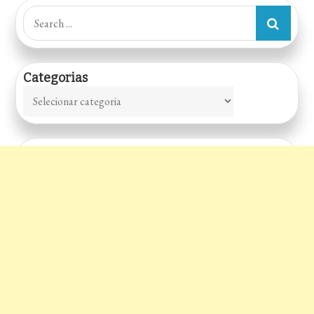
Search
for:
Categorias
Categorias