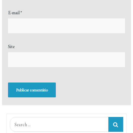
E-mail
*
Site
Search
for: