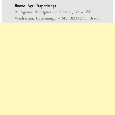
Buono Açai Itapetininga
R. Agenor Rodrigues de Oliveira, 32 – Vila
Vendramini, Itapetininga – SP, 18213-250, Brasil