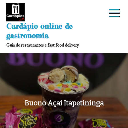
Skip
to
content
Cardápio online de
gastronomia
Guia de restaurantes e fast food delivery
Buono Açai Itapetininga