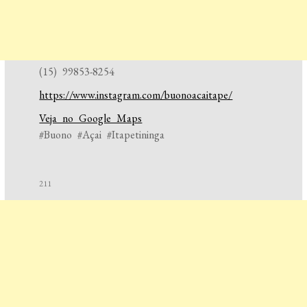
(15) 99853-8254
https://www.instagram.com/buonoacaitape/
Veja no Google Maps
#Buono #Açai #Itapetininga
211