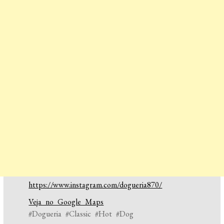
https://www.instagram.com/dogueria870/
Veja no Google Maps
#Dogueria #Classic #Hot #Dog