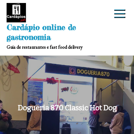
Skip
to
content
Cardápio online de
gastronomia
Guia de restaurantes e fast food delivery
Dogueria 870 Classic Hot Dog