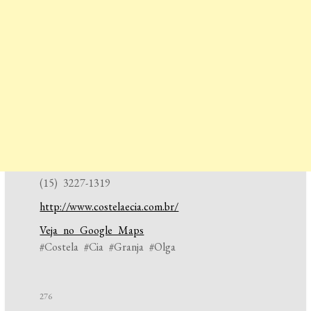
(15) 3227-1319
http://www.costelaecia.com.br/
Veja no Google Maps
#Costela #Cia #Granja #Olga
276