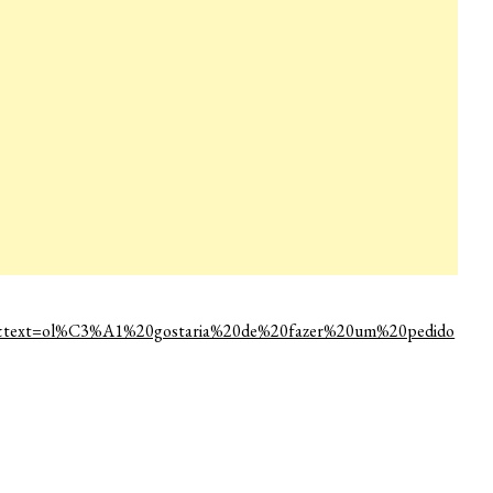
91&text=ol%C3%A1%20gostaria%20de%20fazer%20um%20pedido