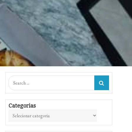
Search
for:
Categorias
Categorias