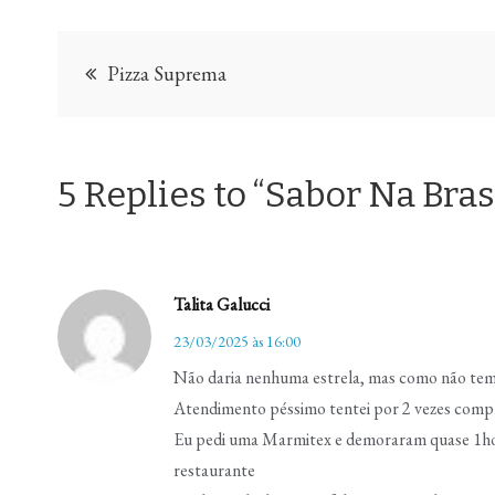
Navegação
Pizza Suprema
de
Post
5 Replies to “Sabor Na Bras
Talita Galucci
23/03/2025 às 16:00
Não daria nenhuma estrela, mas como não tem
Atendimento péssimo tentei por 2 vezes compr
Eu pedi uma Marmitex e demoraram quase 1hora
restaurante