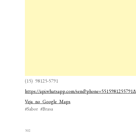
(15) 98125-5791
https://api.whatsapp.com/send?phone=55159812557
Veja no Google Maps
#Sabor #Brasa
302