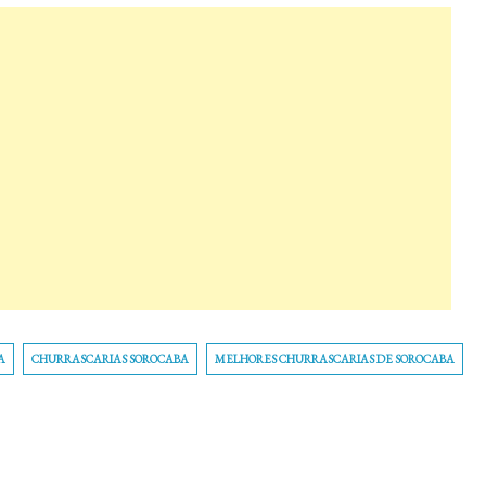
A
CHURRASCARIAS SOROCABA
MELHORES CHURRASCARIAS DE SOROCABA