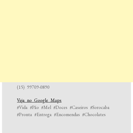
(15) 99709-0890
Veja no Google Maps
#Vida #Pão #Mel #Doces #Caseiros #Sorocaba
#Pronta #Entrega #Encomendas #Chocolates