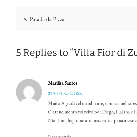
Navegação
Parada da Pizza
de
Post
5 Replies to “Villa Fior di Z
Marilisa Santos
23/03/2025 às 10:51
Muito Agradável o ambiente, com as melhores pi
O atendimento foi feito por Diego, Halana e R
Não é um lugar barato, mas vale a pena a visit
Recomendo