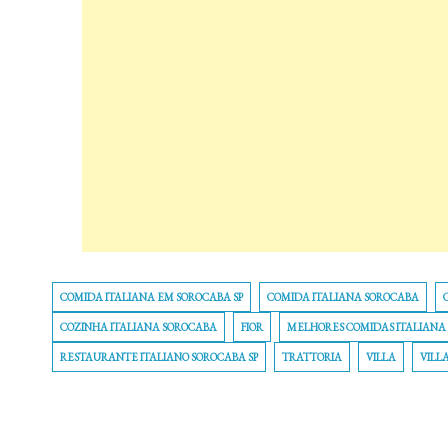
COMIDA ITALIANA EM SOROCABA SP
COMIDA ITALIANA SOROCABA
COZINHA ITALIANA SOROCABA
FIOR
MELHORES COMIDAS ITALIANA
RESTAURANTE ITALIANO SOROCABA SP
TRATTORIA
VILLA
VILL