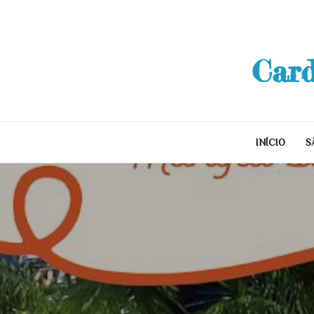
Skip
to
content
Card
INÍCIO
S