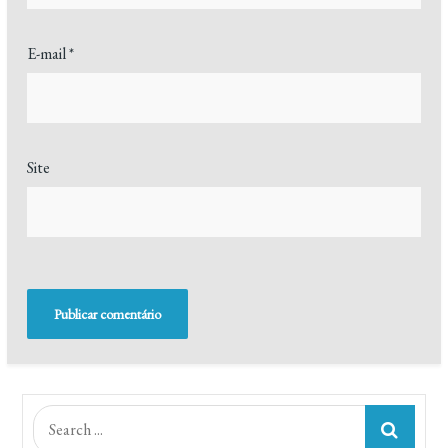
E-mail
*
Site
Search
for: