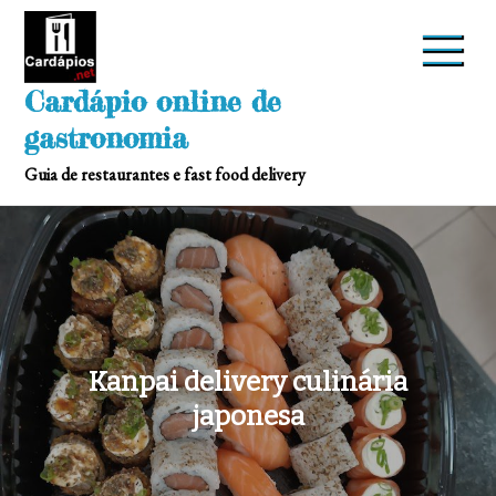
Skip
to
content
Cardápio online de
gastronomia
Guia de restaurantes e fast food delivery
Kanpai delivery culinária
japonesa