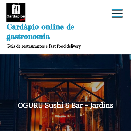
Skip
to
content
Cardápio online de
gastronomia
Guia de restaurantes e fast food delivery
OGURU Sushi & Bar – Jardins