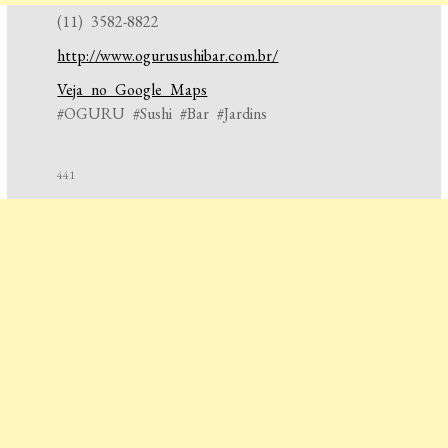
(11) 3582-8822
http://www.ogurusushibar.com.br/
Veja no Google Maps
#OGURU #Sushi #Bar #Jardins
441