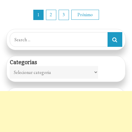
Paginação
1
2
3
Próximo
de
Search
for:
posts
Categorias
Categorias