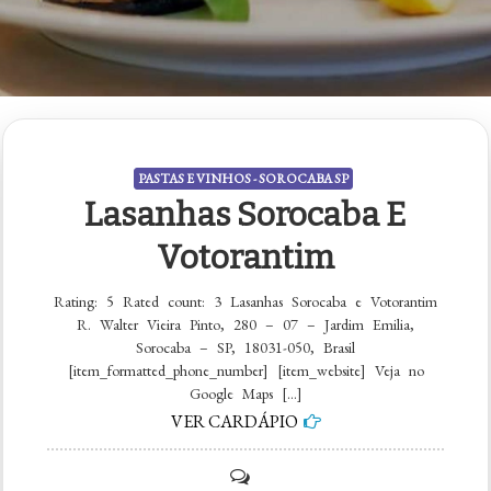
PASTAS E VINHOS - SOROCABA SP
Lasanhas Sorocaba E
Votorantim
Rating: 5 Rated count: 3 Lasanhas Sorocaba e Votorantim
R. Walter Vieira Pinto, 280 – 07 – Jardim Emilia,
Sorocaba – SP, 18031-050, Brasil
[item_formatted_phone_number] [item_website] Veja no
Google Maps […]
VER CARDÁPIO
on