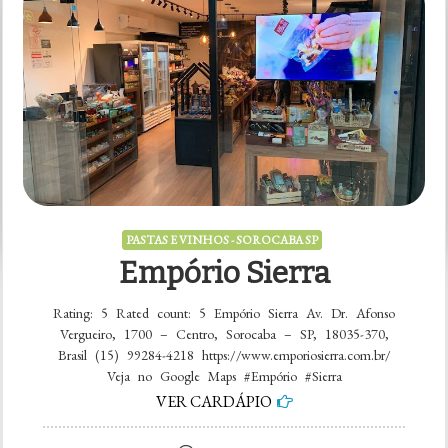
Rating: 0 Rated count: 0 Casa dos Vinhos Rua Leopoldo
Machado, 574 – Centro, Sorocaba – SP, 18035-075, Brasil
(15) 99741-2768 Veja no Google Maps #Casa #dos
#Vinhos
VER CARDÁPIO
on
Casa
dos
PASTAS E VINHOS - SOROCABA SP
Vinhos
Empório Sierra
Rating: 5 Rated count: 5 Empório Sierra Av. Dr. Afonso
Vergueiro, 1700 – Centro, Sorocaba – SP, 18035-370,
Brasil (15) 99284-4218 https://www.emporiosierra.com.br/
Veja no Google Maps #Empório #Sierra
VER CARDÁPIO