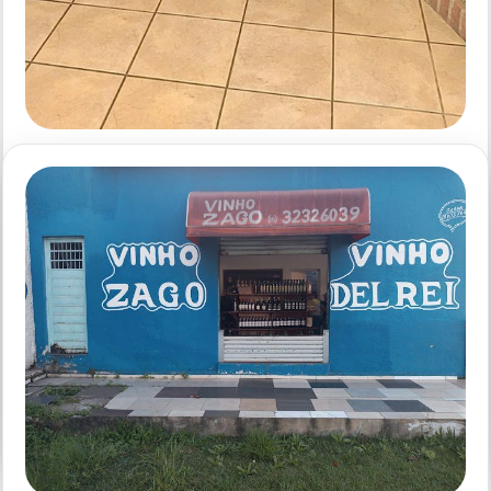
PASTAS E VINHOS - SOROCABA SP
Adega Tardelli
Rating: 4.6 Rated count: 35 Adega Tardelli R. Dr. Campos
Salles, 1094 – Vila Assis, Sorocaba – SP, 18025-000, Brasil
(15) 3232-7731 Veja no Google Maps #Adega #Tardelli
VER CARDÁPIO
em
5 comentários
Adega
Tardelli