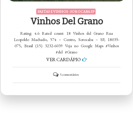
PASTAS E VINHOS - SOROCABA SP
Vinhos Del Grano
Rating: 4.6 Rated count: 18 Vinhos del Grano Rua
Leopoldo Machado, 574 – Centro, Sorocaba – SP, 18035-
075, Brasil (15) 3232-6039 Veja no Google Maps #Vinhos
#del #Grano
VER CARDÁPIO
em
5 comentários
Vinhos
del
Grano