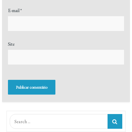
E-mail
*
Site
Search
for: