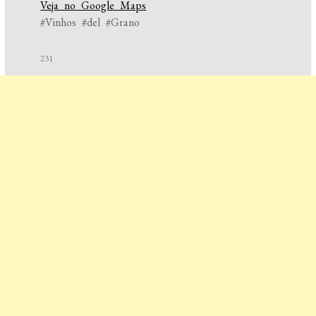
Veja no Google Maps
#Vinhos #del #Grano
231