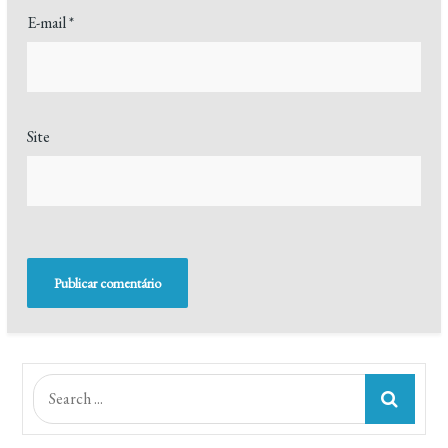
E-mail
*
Site
Search
for: