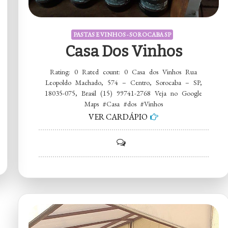
PASTAS E VINHOS - SOROCABA SP
Casa Dos Vinhos
Rating: 0 Rated count: 0 Casa dos Vinhos Rua
Leopoldo Machado, 574 – Centro, Sorocaba – SP,
18035-075, Brasil (15) 99741-2768 Veja no Google
Maps #Casa #dos #Vinhos
VER CARDÁPIO
on
Casa
dos
Vinhos