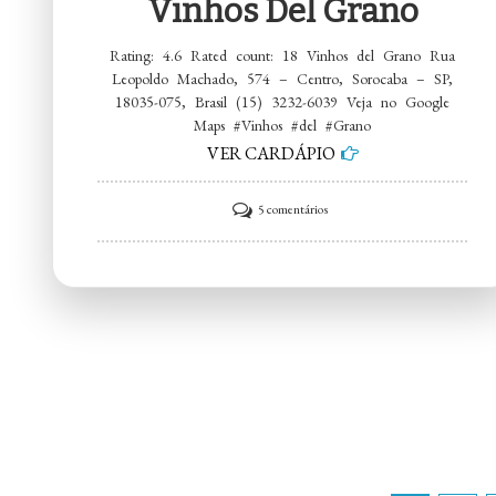
Vinhos Del Grano
Rating: 4.6 Rated count: 18 Vinhos del Grano Rua
Leopoldo Machado, 574 – Centro, Sorocaba – SP,
18035-075, Brasil (15) 3232-6039 Veja no Google
Maps #Vinhos #del #Grano
VER CARDÁPIO
em
5 comentários
Vinhos
del
Grano