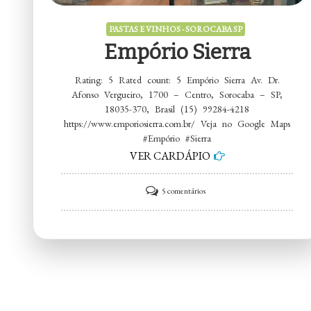
PASTAS E VINHOS - SOROCABA SP
Empório Sierra
Rating: 5 Rated count: 5 Empório Sierra Av. Dr.
Afonso Vergueiro, 1700 – Centro, Sorocaba – SP,
18035-370, Brasil (15) 99284-4218
https://www.emporiosierra.com.br/ Veja no Google Maps
#Empório #Sierra
VER CARDÁPIO
em
5 comentários
Empório
Sierra