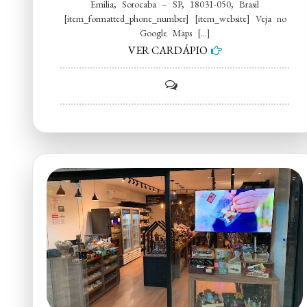
Emilia, Sorocaba – SP, 18031-050, Brasil
[item_formatted_phone_number] [item_website] Veja no
Google Maps […]
VER CARDÁPIO
on
Lasanhas
Sorocaba
e
Votorantim