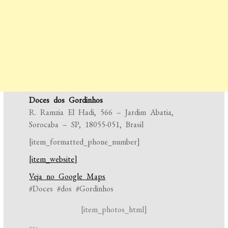
Doces dos Gordinhos
R. Ramzia El Hadi, 566 – Jardim Abatia,
Sorocaba – SP, 18055-051, Brasil
[item_formatted_phone_number]
[item_website]
Veja no Google Maps
#Doces #dos #Gordinhos
[item_photos_html]