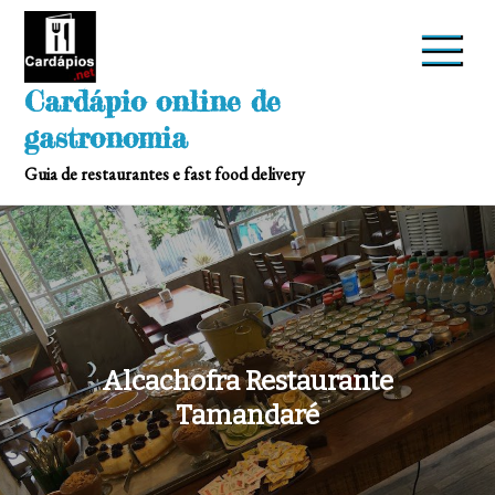
Skip
to
content
Cardápio online de
gastronomia
Guia de restaurantes e fast food delivery
Alcachofra Restaurante
Tamandaré