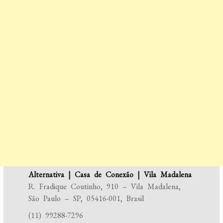
Alternativa | Casa de Conexão | Vila Madalena
R. Fradique Coutinho, 910 – Vila Madalena,
São Paulo – SP, 05416-001, Brasil
(11) 99288-7296