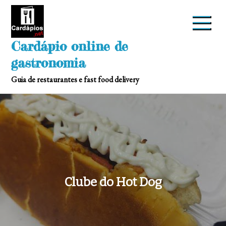
Skip
to
content
Cardápio online de
gastronomia
Guia de restaurantes e fast food delivery
Clube do Hot Dog