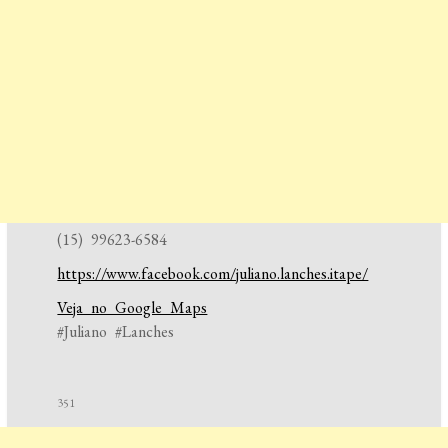
(15) 99623-6584
https://www.facebook.com/juliano.lanches.itape/
Veja no Google Maps
#Juliano #Lanches
351