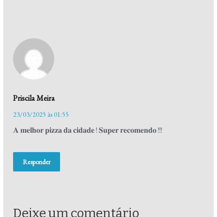
Priscila Meira
23/03/2025 às 01:55
𝐀 𝐦𝐞𝐥𝐡𝐨𝐫 𝐩𝐢𝐳𝐳𝐚 𝐝𝐚 𝐜𝐢𝐝𝐚𝐝𝐞 ! 𝐒𝐮𝐩𝐞𝐫 𝐫𝐞𝐜𝐨𝐦𝐞𝐧𝐝𝐨 !!!
Responder
Deixe um comentário