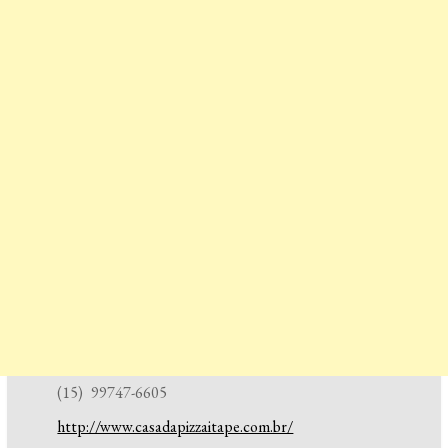
(15) 99747-6605
http://www.casadapizzaitape.com.br/